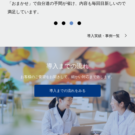
「おまかせ」で自分達の手間が省け、内容も毎回目新しいので
て
満足しています。
導入実績・事例一覧
導入までの流れ
お客様のご要望をお聞きして、細かい対応まで致します。
導入までの流れをみる