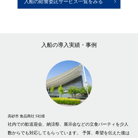
入船の給食委託サービス一覧をみる
入船の導入実績・事例
高砂市 食品商社 S社様
加古
もら
社内での歓送迎会、納涼祭、展示会などの立食パーティを少人
総
いま
数からでも対応してもらっています。 予算、希望を伝えた後は
幕